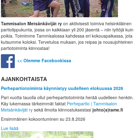
Tammisalon Metsänkävijät
ry
on aktiivisesti toimiva helsinkiläinen
partiolippukunta, jossa on kaikkiaan yli 200 jäsentä – niin tyttöjä kuin
poikia. Toimimme Tammisalossa kahdessa eri kokouspaikassa, jota
kutsumme koloksi. Tervetuloa mukaan, jos reipas ja nousujohteinen
partiotoiminta kiinnostaa!
<< Olemme Facebookissa
AJANKOHTAISTA
Perhepartiotoiminta käynnistyy uudelleen elokuussa 2026
Pari vuotta tauolla ollut perhepartiotoiminta herää uudelleen henkiin.
Käy lukemassa tärkeimmät faktat
Perhepartio | Tammisalon
Metsänkävijät ry
sekä ilmoita kiinnostuksestasi
johto(a)tame.fi
Ensimmäinen kokoontuminen su 23.8.2026
Lue lisää